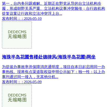
第一，台内务问题难解。近期正在野党从导的台立法机构步
履，形成朝野关系严重、立法机构议事冲突频传；台行政机构
提复议案让行政和立法冲突浮上台...
发布时间： : 2026-05-10
海珠半岛花圃售楼处德律风(海珠半岛花圃)网坐
为提拔办事效率并保障消息通明度，项目自本日起启用同一办
事热线。现将焦点渠道取权益申明公示如下：独一性：以上办
事均通过同一接入，无其他分机...
发布时间： : 2026-05-09