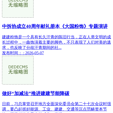
中拆协成立40周年献礼册本《大国粉饰》专题演讲
建建粉饰是一个具有长久汗青的陈旧行当，正在人类文明的成
长过程中，一曲饰演着主要的脚色，不只表现了人们对美的逃
求，也反映了分歧汗青期间的社...
发布时间： : 2026-05-07
做好“加减法”推进建建节能降碳
日前，习总掌管召开地方全面深化委员会第二十七次会议时强
调，要凸起抓好能源、工业、建建、交通等沉点范畴资本节