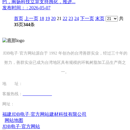
约，阐扬科技立异支持感化，推进...
发布时间： : 2026-05-07
首页
上一页
18
19
20
21
22
23
24
下一页
末页
共
35
页
344
条
JDB电子·官方网站源自于 1992 年创办的台湾善群实业，经过三十年的
努力，善群实业已成为台湾地区具有规模的环氧树脂加工品生产商之
一。
地 址：
福建省泉州市南安市康美镇源祥路3号
客服热线：
0595-26862886-7
网址：
http://www.0546tx.com
福建JDB电子·官方网站建材科技有限公司
网站地图
JDB电子·官方网站