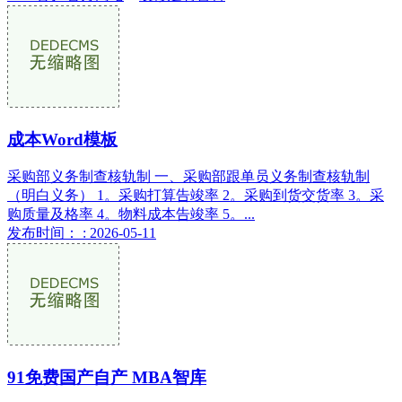
成本Word模板
采购部义务制查核轨制 一、采购部跟单员义务制查核轨制
（明白义务） 1。采购打算告竣率 2。采购到货交货率 3。采
购质量及格率 4。物料成本告竣率 5。...
发布时间： : 2026-05-11
91免费国产自产 MBA智库