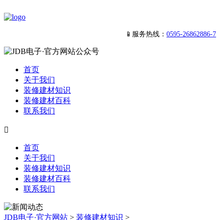
📱服务热线：
0595-26862886-7
首页
关于我们
装修建材知识
装修建材百科
联系我们

首页
关于我们
装修建材知识
装修建材百科
联系我们
JDB电子·官方网站
>
装修建材知识
>