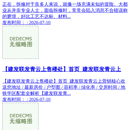
正在，拆修对于良多人来说，就像一场充满未知的冒险。大都
业从并非专业人士，面临拆修时，常常会陷入消息不合错误称
的窘境，好比工艺不达标、材料...
发布时间： : 2026-07-10
【建发联发青云上售楼处】首页_建发联发青云上
【建发联发青云上售楼处】首页_建发联发青云上营销核心欢
送您地址 / 最新房价 / 户型图 / 容积率 / 绿化率 / 交房时间 / 地
铁学区配套全解析【建发联发青...
发布时间： : 2026-07-10